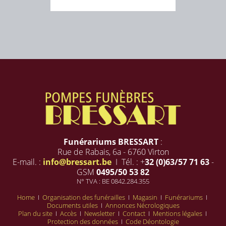
Funérariums BRESSART
:
Rue de Rabais, 6a - 6760 Virton
E-mail. :
info@bressart.be
I Tél. : +
32 (0)63/57 71 63
-
GSM
0495/50 53 82
N° TVA : BE 0842.284.355
Home
I
Organisation des funérailles
I
Magasin
I
Funérariums
I
Documents utiles
I
Annonces Nécrologiques
Plan du site
I
Accès
I
Newsletter
I
Contact
I
Mentions légales
I
Protection des données
I
Code Déontologie